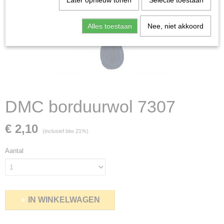
Later opnieuw tonen
Selectie toestaan
Alles toestaan
Nee, niet akkoord
DMC borduurwol 7307
€ 2,10
(inclusief btw 21%)
Aantal
IN WINKELWAGEN