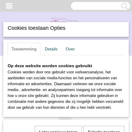
Cookies toestaan Opties
Inloggen
Registreren
UW WINKELWAGEN
Toestemming
Details
Over
Geen producten
(0)
Op deze website worden cookies gebruikt
Home
>
Borduren
>
DMC borduurwol
>
DMC borduurwol 7322
Cookies worden door ons gebruikt voor verkeersanalyse, het
aanbieden van sociale media-functies en het personaliseren van
informatie en advertenties. Daarnaast verlenen we onze sociale
media-, advertentie- en analysepartners toegang tot informatie over
hoe u onze site gebruikt. Zij kunnen deze informatie gebruiken in
combinatie met andere gegevens die zij mogelijk hebben verzameld
door uw gebruik van hun diensten of die u hen hebt verstrekt.