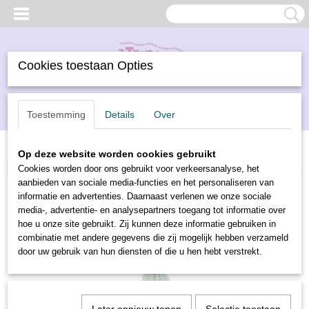
Cookies toestaan Opties
Inloggen
Registreren
UW WINKELWAGEN
Toestemming
Details
Over
Geen producten
(0)
Op deze website worden cookies gebruikt
Home
>
Borduren
>
DMC borduurwol
>
DMC borduurwol 7370
Cookies worden door ons gebruikt voor verkeersanalyse, het
aanbieden van sociale media-functies en het personaliseren van
informatie en advertenties. Daarnaast verlenen we onze sociale
media-, advertentie- en analysepartners toegang tot informatie over
hoe u onze site gebruikt. Zij kunnen deze informatie gebruiken in
combinatie met andere gegevens die zij mogelijk hebben verzameld
door uw gebruik van hun diensten of die u hen hebt verstrekt.