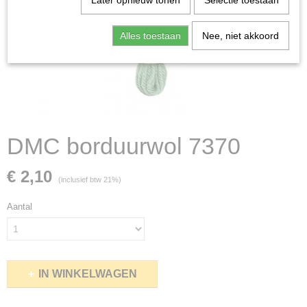
Later opnieuw tonen
Selectie toestaan
Alles toestaan
Nee, niet akkoord
DMC borduurwol 7370
€ 2,10
(inclusief btw 21%)
Aantal
IN WINKELWAGEN