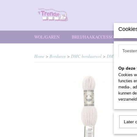
Cookies
WOL/GAREN
BREI/HAAKACCESSOIRES
Toeste
Home
>
Borduren
>
DMC borduurwol
>
DMC borduurwol
Op deze 
Cookies wo
functies e
media-, ad
kunnen dez
verzameld 
Later 