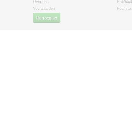
Over ons
Brei/haa
Voorwaarden
Fournitu
Herroeping