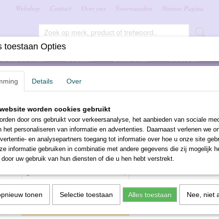
Webshop
Contact
Over ons
Voorwaarden
Nieuwe Pagina
 toestaan Opties
FOURNITUREN
BOEKEN
BORDUREN
STOFFEN
mming
Details
Over
 7520
website worden cookies gebruikt
DMC borduurwol 7520
rden door ons gebruikt voor verkeersanalyse, het aanbieden van sociale med
n het personaliseren van informatie en advertenties. Daarnaast verlenen we o
€ 2,10
vertentie- en analysepartners toegang tot informatie over hoe u onze site gebru
(inclusief btw 21%)
e informatie gebruiken in combinatie met andere gegevens die zij mogelijk 
Aantal
door uw gebruik van hun diensten of die u hen hebt verstrekt.
opnieuw tonen
Selectie toestaan
Alles toestaan
Nee, niet 
IN WINKELWAGEN