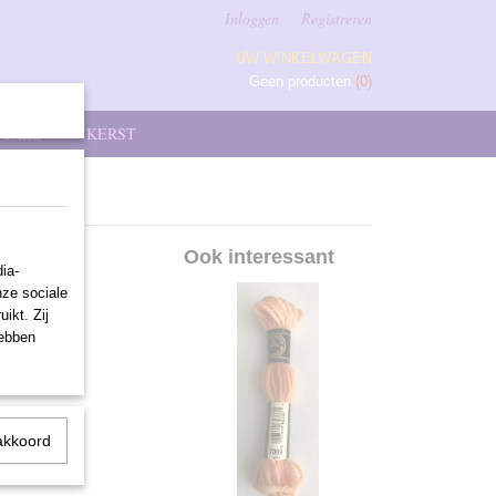
Inloggen
Registreren
UW WINKELWAGEN
Geen producten
(0)
SALE
KERST
Ook interessant
ia-
nze sociale
ikt. Zij
hebben
akkoord