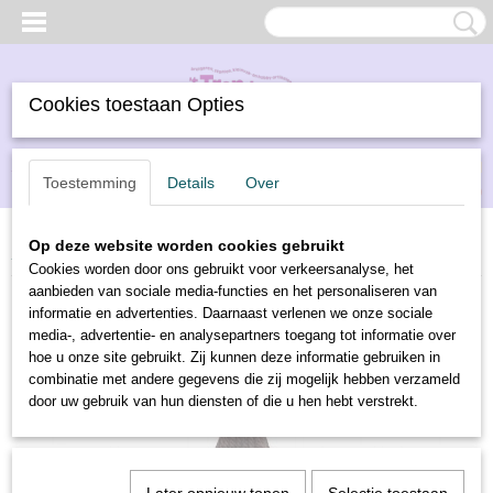
Cookies toestaan Opties
Inloggen
Registreren
UW WINKELWAGEN
Toestemming
Details
Over
Geen producten
(0)
Op deze website worden cookies gebruikt
Home
>
Borduren
>
DMC borduurwol
>
DMC borduurwol 7533
Cookies worden door ons gebruikt voor verkeersanalyse, het
aanbieden van sociale media-functies en het personaliseren van
informatie en advertenties. Daarnaast verlenen we onze sociale
media-, advertentie- en analysepartners toegang tot informatie over
hoe u onze site gebruikt. Zij kunnen deze informatie gebruiken in
combinatie met andere gegevens die zij mogelijk hebben verzameld
door uw gebruik van hun diensten of die u hen hebt verstrekt.