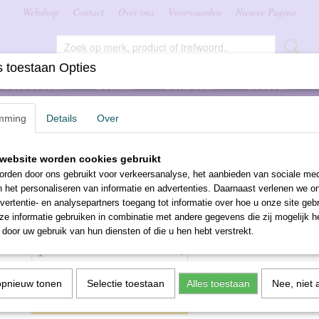
Webshop
Contact
Over ons
Voorwaarden
Nieuwe Pagina
 toestaan Opties
FOURNITUREN
BOEKEN
BORDUREN
STOFFEN
mming
Details
Over
 7568
website worden cookies gebruikt
DMC borduurwol 7568
rden door ons gebruikt voor verkeersanalyse, het aanbieden van sociale med
n het personaliseren van informatie en advertenties. Daarnaast verlenen we o
€ 2,10
vertentie- en analysepartners toegang tot informatie over hoe u onze site gebru
(inclusief btw 21%)
e informatie gebruiken in combinatie met andere gegevens die zij mogelijk 
Aantal
door uw gebruik van hun diensten of die u hen hebt verstrekt.
opnieuw tonen
Selectie toestaan
Alles toestaan
Nee, niet 
IN WINKELWAGEN