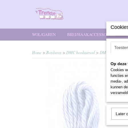
Cookies
WOL/GAREN
BREI/HAAKACCESSOIRES
Toeste
Home
>
Borduren
>
DMC borduurwol
>
DMC borduurwol
Op deze 
Cookies wo
functies e
media-, ad
kunnen dez
verzameld 
Later 