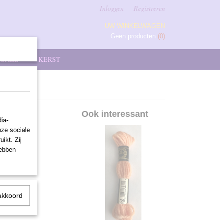
Inloggen
Registreren
UW WINKELWAGEN
Geen producten
(0)
SALE
KERST
Ook interessant
ia-
nze sociale
ikt. Zij
hebben
akkoord