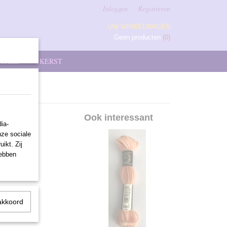
Inloggen
Registreren
UW WINKELWAGEN
Geen producten
(0)
SALE
KERST
Ook interessant
ia-
nze sociale
ikt. Zij
hebben
akkoord