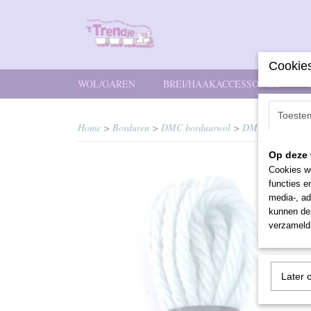
Cookies
WOL/GAREN
BREI/HAAKACCESSOIRES
Toeste
Home
>
Borduren
>
DMC borduurwol
>
DMC borduurwol
Op deze 
Cookies wo
functies e
media-, ad
kunnen dez
verzameld 
Later 