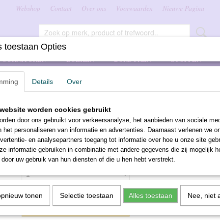
Webshop
Contact
Over ons
Voorwaarden
Nieuwe Pagina
 toestaan Opties
FOURNITUREN
BOEKEN
BORDUREN
STOFFEN
mming
Details
Over
 7587
website worden cookies gebruikt
DMC borduurwol 7587
rden door ons gebruikt voor verkeersanalyse, het aanbieden van sociale med
n het personaliseren van informatie en advertenties. Daarnaast verlenen we o
€ 2,10
vertentie- en analysepartners toegang tot informatie over hoe u onze site gebru
(inclusief btw 21%)
e informatie gebruiken in combinatie met andere gegevens die zij mogelijk 
Aantal
door uw gebruik van hun diensten of die u hen hebt verstrekt.
opnieuw tonen
Selectie toestaan
Alles toestaan
Nee, niet 
IN WINKELWAGEN