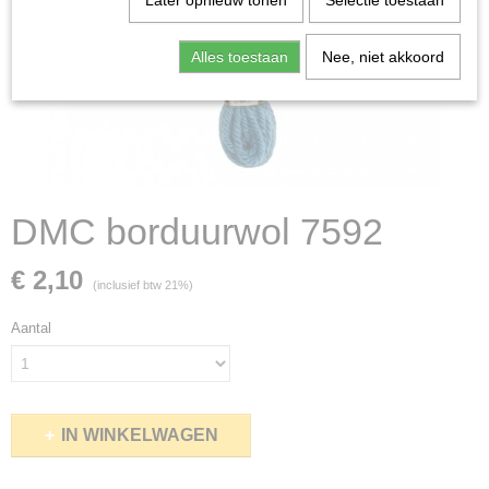
Later opnieuw tonen
Selectie toestaan
Alles toestaan
Nee, niet akkoord
DMC borduurwol 7592
€ 2,10
(inclusief btw 21%)
Aantal
IN WINKELWAGEN