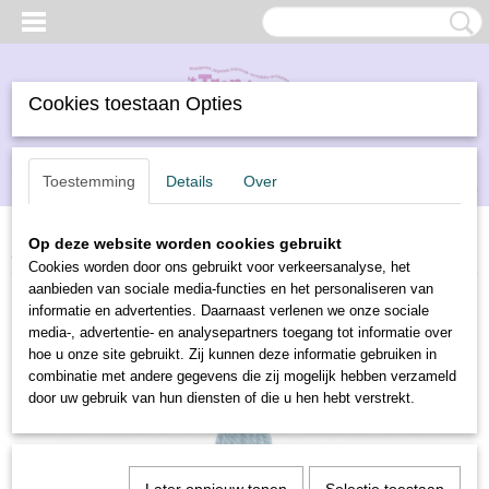
Cookies toestaan Opties
Inloggen
Registreren
UW WINKELWAGEN
Toestemming
Details
Over
Geen producten
(0)
Op deze website worden cookies gebruikt
Home
>
Borduren
>
DMC borduurwol
>
DMC borduurwol 7592
Cookies worden door ons gebruikt voor verkeersanalyse, het
aanbieden van sociale media-functies en het personaliseren van
informatie en advertenties. Daarnaast verlenen we onze sociale
media-, advertentie- en analysepartners toegang tot informatie over
hoe u onze site gebruikt. Zij kunnen deze informatie gebruiken in
combinatie met andere gegevens die zij mogelijk hebben verzameld
door uw gebruik van hun diensten of die u hen hebt verstrekt.