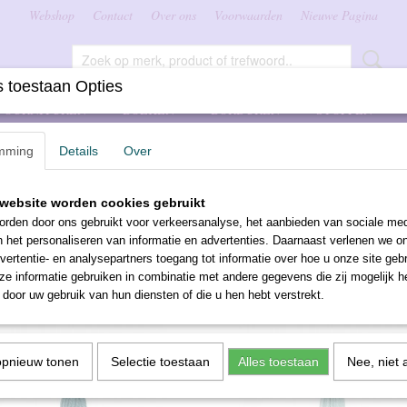
Webshop
Contact
Over ons
Voorwaarden
Nieuwe Pagina
 toestaan Opties
FOURNITUREN
BOEKEN
BORDUREN
STOFFEN
mming
Details
Over
website worden cookies gebruikt
 op:
rden door ons gebruikt voor verkeersanalyse, het aanbieden van sociale med
n het personaliseren van informatie en advertenties. Daarnaast verlenen we o
«
1
•••
5
6
7
8
vertentie- en analysepartners toegang tot informatie over hoe u onze site gebru
e informatie gebruiken in combinatie met andere gegevens die zij mogelijk 
door uw gebruik van hun diensten of die u hen hebt verstrekt.
opnieuw tonen
Selectie toestaan
Alles toestaan
Nee, niet 