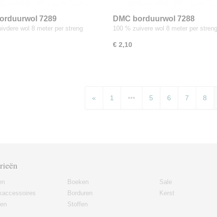
orduurwol 7289
DMC borduurwol 7288
ivdere wol 8 meter per streng
100 % zuivere wol 8 meter per stren
€ 2,10
«
1
•••
5
6
7
8
rieën
en
Boeken
Sale
kaccessoires
Borduren
Kerst
ren
Stoffen