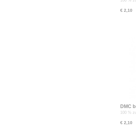
100 % zu
€ 2,10
DMC b
100 % zu
€ 2,10