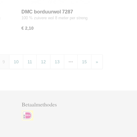
DMC borduurwol 7287
g
100 % zuivere wol 8 meter per streng
€ 2,10
9
10
11
12
13
•••
15
»
Betaalmethodes