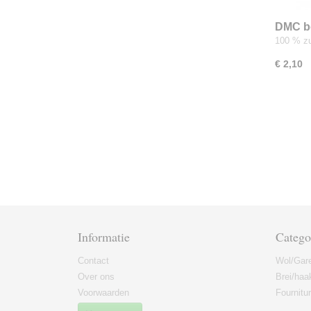
DMC b
100 % zu
€ 2,10
Informatie
Catego
Contact
Wol/Gar
Over ons
Brei/haa
Voorwaarden
Fournitu