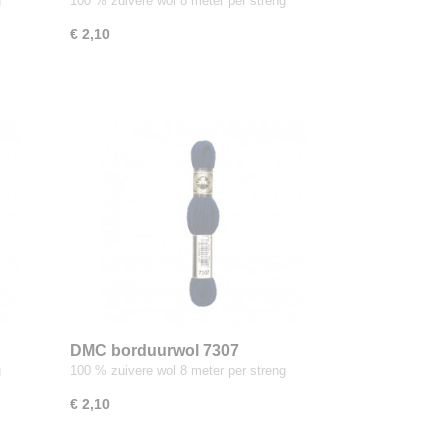
g
100 % zuivere wol 8 meter per streng
€ 2,10
DMC borduurwol 7307
g
100 % zuivere wol 8 meter per streng
€ 2,10