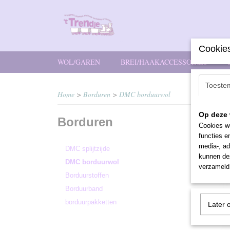
Cookies
WOL/GAREN
BREI/HAAKACCESSOIRES
Toeste
Home
>
Borduren
>
DMC borduurwol
Op deze 
Borduren
Sorteer
Cookies wo
functies e
media-, ad
DMC splijtzijde
kunnen dez
DMC borduurwol
verzameld 
Borduurstoffen
Borduurband
borduurpakketten
Later 