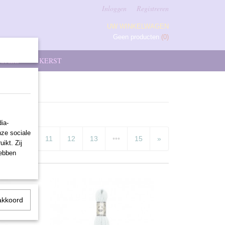
Inloggen
Registreren
UW WINKELWAGEN
Geen producten
(0)
SALE
KERST
ia-
nze sociale
9
10
11
12
13
•••
15
»
ikt. Zij
hebben
akkoord